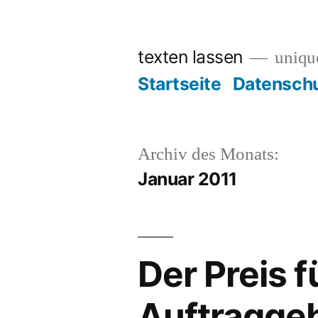
Zum
Inhalt
texten lassen
unique
springen
Startseite
Datenschu
Archiv des Monats:
Januar 2011
Der Preis f
Auftragge