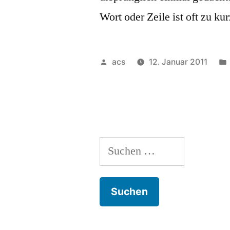
Wort oder Zeile ist oft zu ku
Veröffentlicht
acs
12. Januar 2011
von
Suchen
nach: