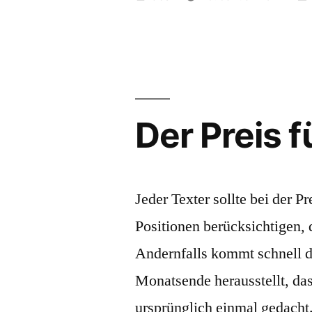
Texte
von
aus
Sicht
des
Der Preis f
Auftraggebers“
Jeder Texter sollte bei der Pr
Positionen berücksichtigen,
Andernfalls kommt schnell 
Monatsende herausstellt, dass
ursprünglich einmal gedacht.