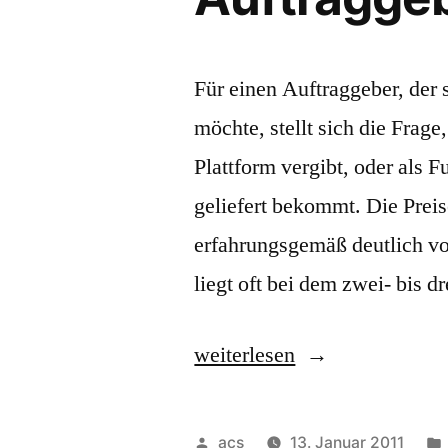
Für einen Auftraggeber, der 
möchte, stellt sich die Frage
Plattform vergibt, oder als F
geliefert bekommt. Die Prei
erfahrungsgemäß deutlich vo
liegt oft bei dem zwei- bis 
„Der
weiterlesen
Preis
für
Veröffentlicht
acs
13. Januar 2011