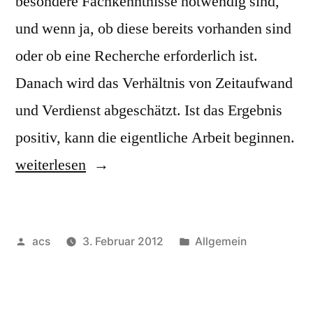
besondere Fachkenntnisse notwendig sind,
und wenn ja, ob diese bereits vorhanden sind
oder ob eine Recherche erforderlich ist.
Danach wird das Verhältnis von Zeitaufwand
und Verdienst abgeschätzt. Ist das Ergebnis
positiv, kann die eigentliche Arbeit beginnen.
„Wie
weiterlesen
gestaltet
sich
Veröffentlicht
Veröffentlicht
acs
3. Februar 2012
Allgemein
die
von
unter
Arbeit
eines