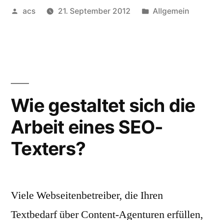
Veröffentlicht
Veröffentlicht
acs
21. September 2012
Allgemein
für
von
unter
hervorragende
Webseitentexte“
Wie gestaltet sich die
Arbeit eines SEO-
Texters?
Viele Webseitenbetreiber, die Ihren
Textbedarf über Content-Agenturen erfüllen,