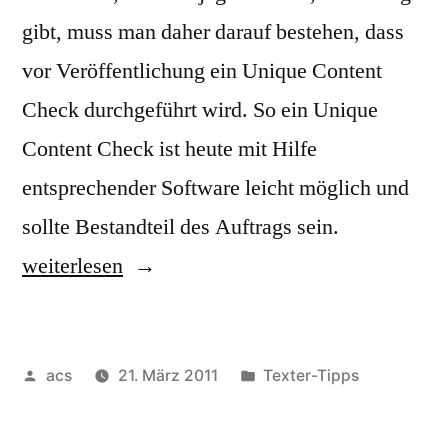
gibt, muss man daher darauf bestehen, dass
vor Veröffentlichung ein Unique Content
Check durchgeführt wird. So ein Unique
Content Check ist heute mit Hilfe
entsprechender Software leicht möglich und
„Blogbeitra
sollte Bestandteil des Auftrags sein.
unique
weiterlesen
content
Check“
Veröffentlicht
Veröffentlicht
acs
21. März 2011
Texter-Tipps
von
unter