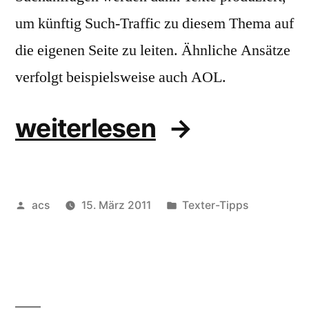
um künftig Such-Traffic zu diesem Thema auf
die eigenen Seite zu leiten. Ähnliche Ansätze
verfolgt beispielsweise auch AOL.
„Content-
weiterlesen
Farm“
Veröffentlicht
Veröffentlicht
acs
15. März 2011
Texter-Tipps
von
unter