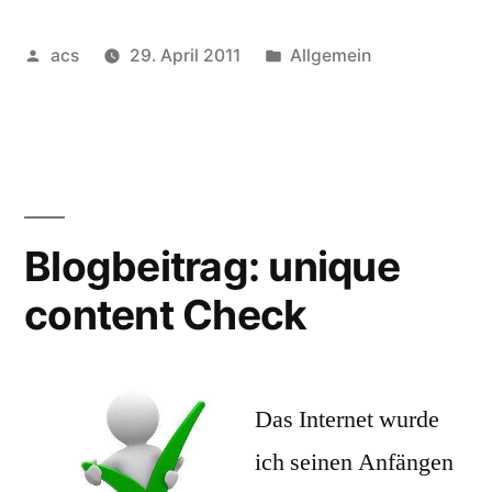
Texten
Veröffentlicht
Veröffentlicht
acs
29. April 2011
Allgemein
gegen
von
unter
Googles
Panda-
Update
gerüstet
Blogbeitrag: unique
sein“
content Check
Das Internet wurde
ich seinen Anfängen