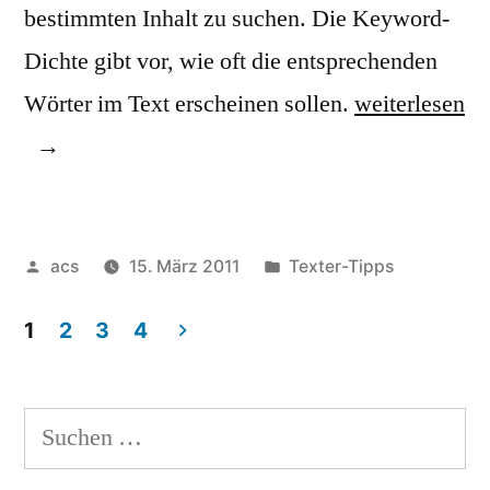
bestimmten Inhalt zu suchen. Die Keyword-
Dichte gibt vor, wie oft die entsprechenden
„SEO
Wörter im Text erscheinen sollen.
weiterlesen
–
Vorgaben“
Veröffentlicht
Veröffentlicht
acs
15. März 2011
Texter-Tipps
von
unter
1
2
3
4
Seitennummerierung
der
Suchen
Beiträge
nach: