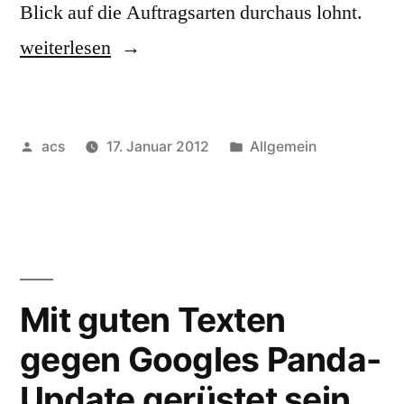
„Abr
Blick auf die Auftragsarten durchaus lohnt.
bei
weiterlesen
der
Cont
Veröffentlicht
Veröffentlicht
acs
17. Januar 2012
Allgemein
von
unter
Mit guten Texten
gegen Googles Panda-
Update gerüstet sein