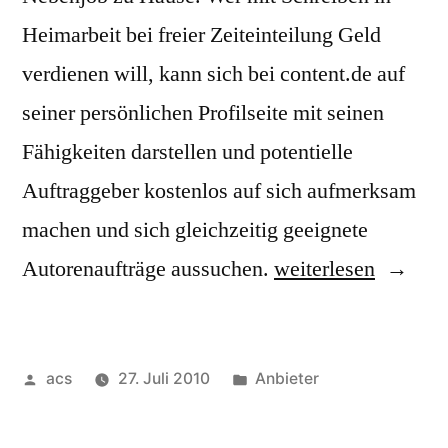
Heimarbeit bei freier Zeiteinteilung Geld
verdienen will, kann sich bei content.de auf
seiner persönlichen Profilseite mit seinen
Fähigkeiten darstellen und potentielle
Auftraggeber kostenlos auf sich aufmerksam
machen und sich gleichzeitig geeignete
„Geld
Autorenaufträge aussuchen.
weiterlesen
verdienen
mit
Veröffentlicht
Veröffentlicht
acs
27. Juli 2010
Anbieter
Texten
von
unter
bei