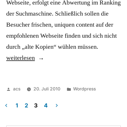
Webseite, erfolgt eine Abwertung im Ranking
der Suchmaschine. Schließlich sollen die
Besucher frischen, uniquen content auf der
empfohlenen Webseite finden und sich nicht
„Duplicate
durch „alte Kopien“ wühlen müssen.
Content
weiterlesen
in
WordPress
Veröffentlicht
Veröffentlicht
acs
20. Juli 2010
Wordpress
verhindern
von
unter
1
2
3
4
Seitennummerierung