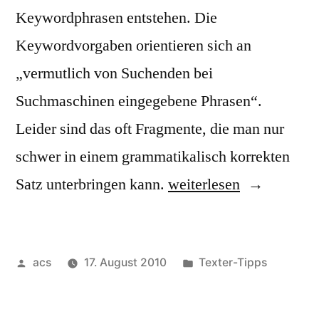
Keywordphrasen entstehen. Die
Keywordvorgaben orientieren sich an
„vermutlich von Suchenden bei
Suchmaschinen eingegebene Phrasen“.
Leider sind das oft Fragmente, die man nur
schwer in einem grammatikalisch korrekten
„Keywordphrasen
Satz unterbringen kann.
weiterlesen
geschickt
einbinden
Veröffentlicht
Veröffentlicht
acs
17. August 2010
Texter-Tipps
und
von
unter
Flexionen