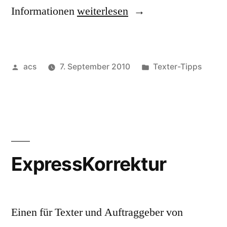
„Positionierung
Informationen
weiterlesen
von
Keywords
Veröffentlicht
Veröffentlicht
acs
7. September 2010
Texter-Tipps
in
von
unter
Texten“
ExpressKorrektur
Einen für Texter und Auftraggeber von