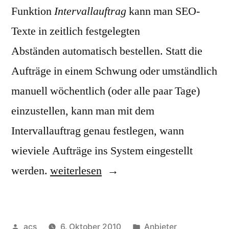
Funktion
Intervallauftrag
kann man SEO-
Texte in zeitlich festgelegten
Abständen automatisch bestellen. Statt die
Aufträge in einem Schwung oder umständlich
manuell wöchentlich (oder alle paar Tage)
einzustellen, kann man mit dem
Intervallauftrag genau festlegen, wann
wieviele Aufträge ins System eingestellt
„Intervallaufträge
werden.
weiterlesen
bei
content.de“
Veröffentlicht
Veröffentlicht
acs
6. Oktober 2010
Anbieter