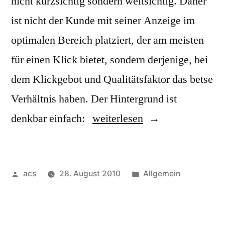
nicht kurzsichtig sondern weitsichtig. Daher
ist nicht der Kunde mit seiner Anzeige im
optimalen Bereich platziert, der am meisten
für einen Klick bietet, sondern derjenige, bei
dem Klickgebot und Qualitätsfaktor das betse
Verhältnis haben. Der Hintergrund ist
„Mit
denkbar einfach:
weiterlesen
Unique
Content
Veröffentlicht
Veröffentlicht
acs
28. August 2010
Allgemein
AdWords
von
unter
Kosten
senken“