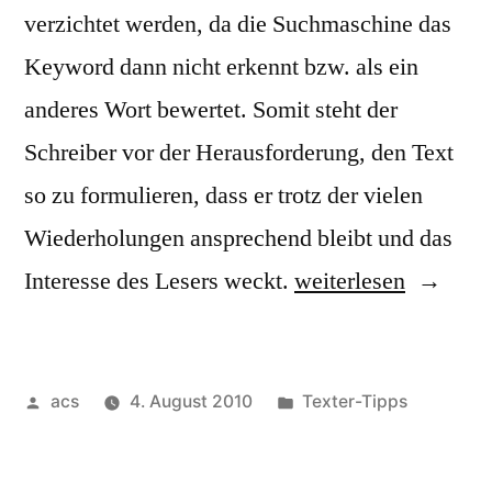
verzichtet werden, da die Suchmaschine das
Keyword dann nicht erkennt bzw. als ein
anderes Wort bewertet. Somit steht der
Schreiber vor der Herausforderung, den Text
so zu formulieren, dass er trotz der vielen
Wiederholungen ansprechend bleibt und das
„Keyword-
Interesse des Lesers weckt.
weiterlesen
Einbindung
in
Veröffentlicht
Veröffentlicht
acs
4. August 2010
Texter-Tipps
suchmaschinenoptim
von
unter
Texten“