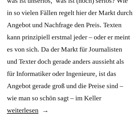
was ist unseriös, was ist (noch) seriös? Wie
in so vielen Fällen regelt hier der Markt durch
Angebot und Nachfrage den Preis. Texten
kann prinzipiell erstmal jeder – oder er meint
es von sich. Da der Markt für Journalisten
und Texter doch gerade anders aussieht als
für Informatiker oder Ingenieure, ist das
Angebot gerade groß und die Preise sind –
„Wo
wie man so schön sagt – im Keller
liegt
weiterlesen
der
Preis