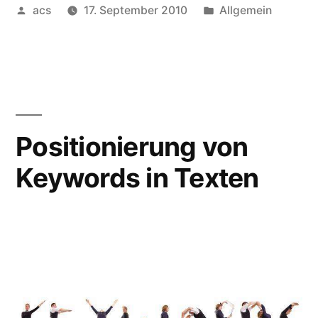
Veröffentlicht
Veröffentlicht
acs
17. September 2010
Allgemein
für
von
unter
SEO-
Texte?“
Positionierung von
Keywords in Texten