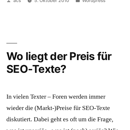
Veröffentlicht
Veröffentlicht
acs
5. Oktober 2010
Wordpress
von
unter
Wo liegt der Preis für
SEO-Texte?
In vielen Texter – Foren werden immer
wieder die (Markt-)Preise für SEO-Texte
diskutiert. Dabei geht es oft um die Frage,